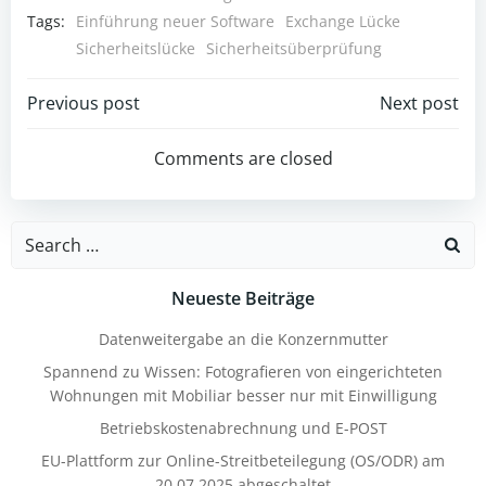
Tags:
Einführung neuer Software
Exchange Lücke
Sicherheitslücke
Sicherheitsüberprüfung
Post
Post
Previous post
Next post
navigation
navigation
Comments are closed
Search
for:
Neueste Beiträge
Datenweitergabe an die Konzernmutter
Spannend zu Wissen: Fotografieren von eingerichteten
Wohnungen mit Mobiliar besser nur mit Einwilligung
Betriebskostenabrechnung und E-POST
EU-Plattform zur Online-Streitbeteilegung (OS/ODR) am
20.07.2025 abgeschaltet