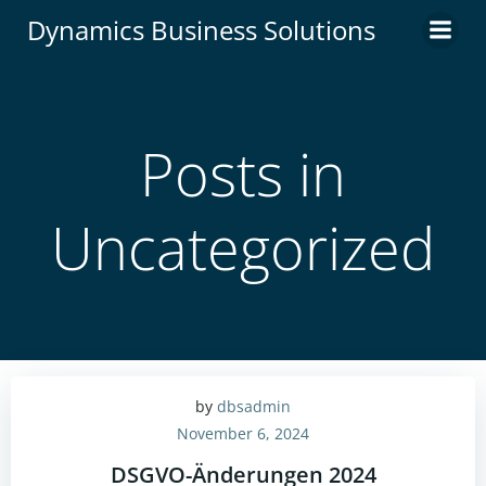
Zum
Dynamics Business Solutions
Inhalt
springen
Posts in
Uncategorized
by
dbsadmin
November 6, 2024
DSGVO-Änderungen 2024