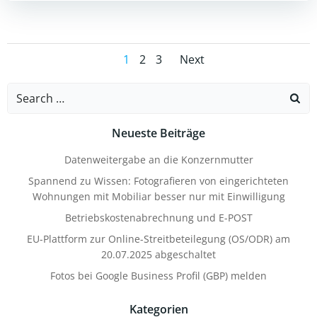
Posts
Posts
Page
Page
Page
1
2
3
Next
navigation
navigation
Search
for:
Neueste Beiträge
Datenweitergabe an die Konzernmutter
Spannend zu Wissen: Fotografieren von eingerichteten
Wohnungen mit Mobiliar besser nur mit Einwilligung
Betriebskostenabrechnung und E-POST
EU-Plattform zur Online-Streitbeteilegung (OS/ODR) am
20.07.2025 abgeschaltet
Fotos bei Google Business Profil (GBP) melden
Kategorien