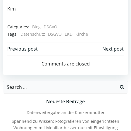
Kim
Categories:
Blog
DSGVO
Tags:
Datenschutz
DSGVO
EKD
Kirche
Post
Post
Previous post
Next post
navigation
navigation
Comments are closed
Search
for:
Neueste Beiträge
Datenweitergabe an die Konzernmutter
Spannend zu Wissen: Fotografieren von eingerichteten
Wohnungen mit Mobiliar besser nur mit Einwilligung