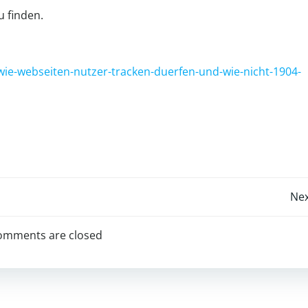
u finden.
wie-webseiten-nutzer-tracken-duerfen-und-wie-nicht-1904-
Post
Nex
navigation
omments are closed