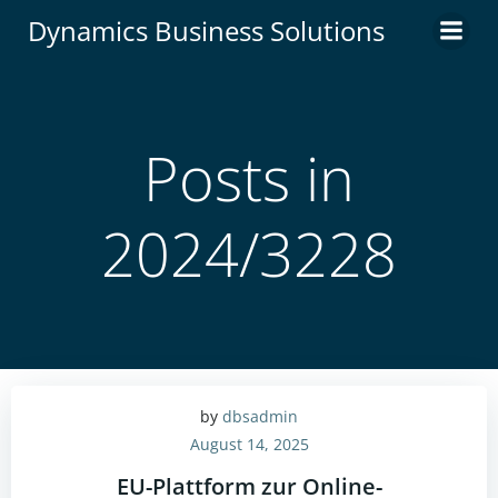
Zum
Dynamics Business Solutions
Inhalt
springen
Posts in
2024/3228
by
dbsadmin
August 14, 2025
EU-Plattform zur Online-