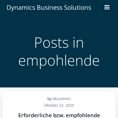
Zum
Dynamics Business Solutions
Inhalt
springen
Posts in
empohlende
by
dbsadmin
Oktober 22, 2020
Erforderliche bzw. empfohlende