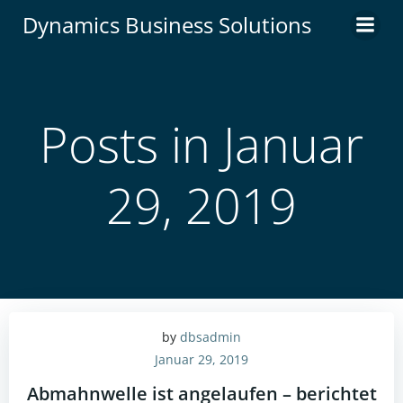
Zum
Dynamics Business Solutions
Inhalt
springen
Posts in Januar
29, 2019
by
dbsadmin
Januar 29, 2019
Abmahnwelle ist angelaufen – berichtet