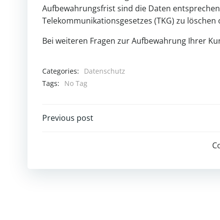
Aufbewahrungsfrist sind die Daten entspreche
Telekommunikationsgesetzes (TKG) zu löschen 
Bei weiteren Fragen zur Aufbewahrung Ihrer K
Categories:
Datenschutz
Tags:
No Tag
Post
Previous post
navigation
C