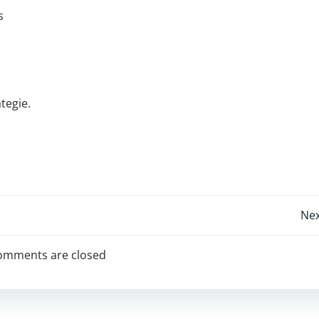
s
tegie.
Post
Nex
navigation
omments are closed