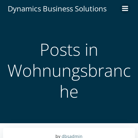
Zum
Dynamics Business Solutions
Inhalt
springen
Posts in
Wohnungsbranc
he
by
dbsadmin