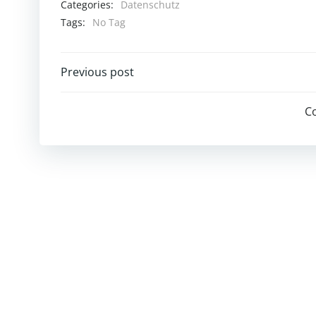
Categories:
Datenschutz
Tags:
No Tag
Post
Previous post
navigation
C