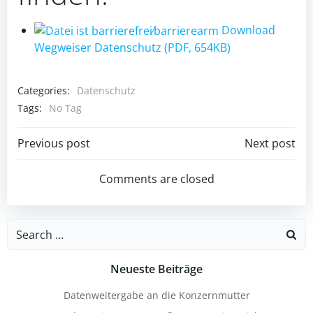
Download
Wegweiser Datenschutz (PDF, 654KB)
Categories:
Datenschutz
Tags:
No Tag
Post
Post
Previous post
Next post
navigation
navigation
Comments are closed
Search
for:
Neueste Beiträge
Datenweitergabe an die Konzernmutter